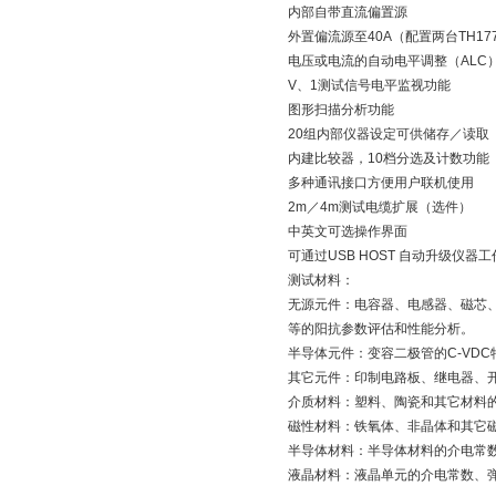
内部自带直流偏置源
外置偏流源至40A（配置两台TH17
电压或电流的自动电平调整（ALC
V、1测试信号电平监视功能
图形扫描分析功能
20组内部仪器设定可供储存／读取
内建比较器，10档分选及计数功能
多种通讯接口方便用户联机使用
2m／4m测试电缆扩展（选件）
中英文可选操作界面
可通过USB HOST 自动升级仪器
测试材料：
无源元件：电容器、电感器、磁芯
等的阳抗参数评估和性能分析。
半导体元件：变容二极管的C-VD
其它元件：印制电路板、继电器、
介质材料：塑料、陶瓷和其它材料
磁性材料：铁氧体、非晶体和其它
半导体材料：半导体材料的介电常数
液晶材料：液晶单元的介电常数、弹