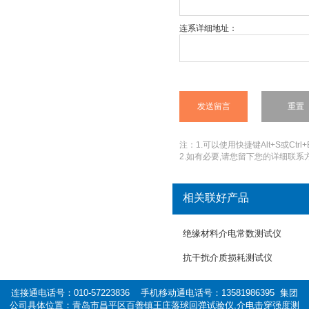
连系详细地址：
注：1.可以使用快捷键Alt+S或Ctrl+
2.如有必要,请您留下您的详细联系方
相关联好产品
绝缘材料介电常数测试仪
抗干扰介质损耗测试仪
连接通电话号：010-57223836 手机移动通电话号：13581986395 集团
公司具体位置：青岛市昌平区百善镇王庄落球回弹试验仪,介电击穿强度测