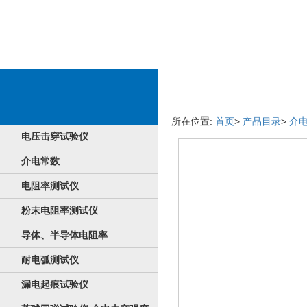
的产品详细信息
所在位置:
首页
>
产品目录
>
介
电压击穿试验仪
介电常数
电阻率测试仪
粉末电阻率测试仪
导体、半导体电阻率
耐电弧测试仪
漏电起痕试验仪