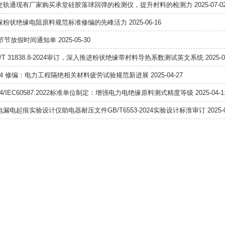
轨通现有厂家购买承堂硅胶落球回弹的检测仪，提升村料的检测力 2025-07-0
粉状绝缘电阻原料规范标准修编的先峰活力 2025-06-16
节节放假时间通知单 2025-05-30
T 31838.8-2024审订，深入推进粉状绝缘带村料导热系数测试英文系统 2025-05
-2024 修编：电力工程隔绝相关材料疲劳试验规范新进展 2025-04-27
2024/IEC60587:2022标准单位制定：增强电力电绝缘原料测式精度等级 2025-04-1
电起痕实验设计仪助电器耐压文件GB/T6553-2024实验设计标淮审订 2025-04