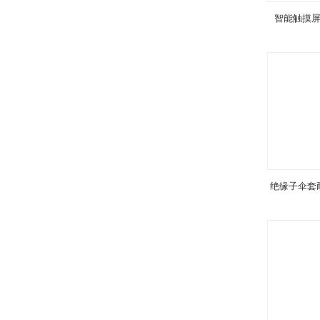
智能触摸
绝缘子伞套