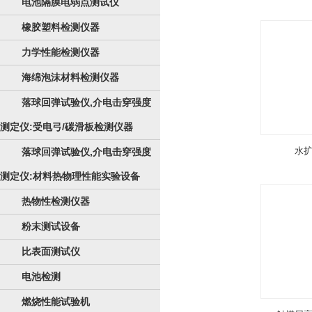
电池隔膜电弱点测试仪
橡胶塑料检测仪器
力学性能检测仪器
海绵泡沫材料检测仪器
落球回弹试验仪,介电击穿强度
测定仪:受电弓/碳滑板检测仪器
水
落球回弹试验仪,介电击穿强度
测定仪:材料热物理性能实验设备
热物性检测仪器
粉末测试设备
比表面测试仪
电池检测
燃烧性能试验机