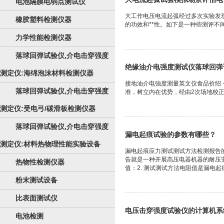
电池隔膜电弱点测试仪
大工作电压电流起弧经过多次实验发
橡胶塑料检测仪器
的功效和**性。如下是一种些测评不间断
力学性能检测仪器
落球回弹试验仪,介电击穿强度
绝缘油介电强度测试仪落球回弹
测定仪:海绵泡沫材料检测仪器
接地油介电強度测量英文仪食品价绍
落球回弹试验仪,介电击穿强度
准，树立内在优势，经由2次场地校正
测定仪:受电弓/碳滑板检测仪器
落球回弹试验仪,介电击穿强度
漏电起痕试验的参数有哪些？
测定仪:材料热物理性能实验设备
漏电起痕应力测试测试方法检测报告
告就是一种开展高压电器机器的耐压安
热物性检测仪器
值：2. 测试测试方法电阻值是漏电起痕.
粉末测试设备
比表面测试仪
电压击穿强度试验仪的计算机系
电池检测