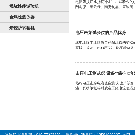
电阻降损坏比挠度冲击冲击试验仪的
燃烧性能试验机
酯树脂、黑云母、陶瓷制品、窗玻璃、
金属检测仪器
焙烧炉试验机
电压击穿试验仪的产品优势
线电压降电压降热击穿耐压仪的护肤
存取、提示、word打印。此实验室
击穿电压测试仪-设备**保护功
热相电压击穿电流值自测仪-生产设
漆、瓦楞纸板等材质在工频电流值或直