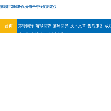
落球回弹试验仪,介电击穿强度测定仪
首页
落球回弹
落球回弹
落球回弹
技术文章
售后服务
成
试验仪,介
试验仪,介
试验仪,介
电击穿强
电击穿强
电击穿强
度测定仪
度测定仪
度测定仪