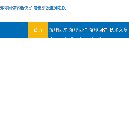
落球回弹试验仪,介电击穿强度测定仪
首页
落球回弹
落球回弹
落球回弹
技术文章
试验仪,介
试验仪,介
试验仪,介
电击穿强
电击穿强
电击穿强
度测定仪
度测定仪
度测定仪