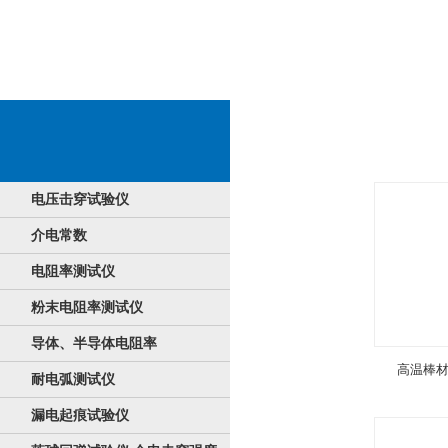
食品展览
电压击穿试验仪
介电常数
电阻率测试仪
粉末电阻率测试仪
导体、半导体电阻率
高温棒
耐电弧测试仪
漏电起痕试验仪