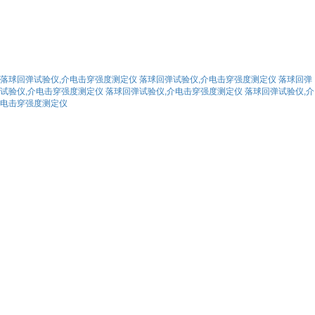
落球回弹试验仪,介电击穿强度测定仪
落球回弹试验仪,介电击穿强度测定仪
落球回弹
试验仪,介电击穿强度测定仪
落球回弹试验仪,介电击穿强度测定仪
落球回弹试验仪,介
电击穿强度测定仪