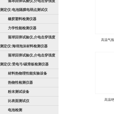
落球回弹试验仪,介电击穿强度
测定仪:电池隔膜电弱点测试仪
橡胶塑料检测仪器
力学性能检测仪器
落球回弹试验仪,介电击穿强度
高温气
测定仪:海绵泡沫材料检测仪器
落球回弹试验仪,介电击穿强度
测定仪:受电弓/碳滑板检测仪器
材料热物理性能实验设备
热物性检测仪器
粉末测试设备
高温
比表面测试仪
电池检测