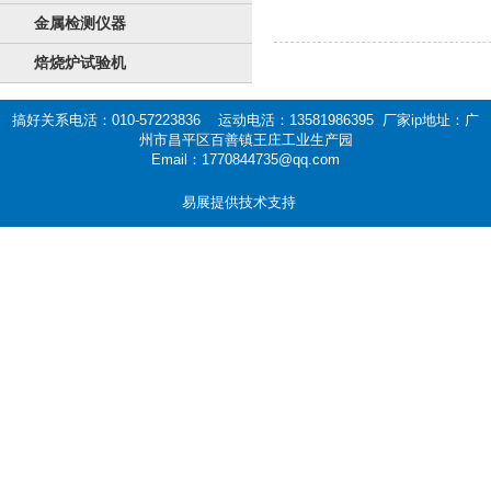
金属检测仪器
焙烧炉试验机
搞好关系电活：010-57223836 运动电活：13581986395 厂家ip地址：广
州市昌平区百善镇王庄工业生产园
Email：1770844735@qq.com
易展提供技术支持