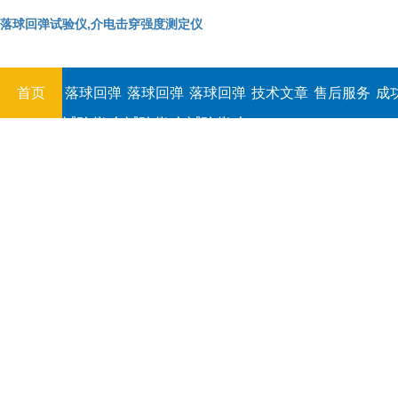
落球回弹试验仪,介电击穿强度测定仪
首页
落球回弹
落球回弹
落球回弹
技术文章
售后服务
成
试验仪,介
试验仪,介
试验仪,介
电击穿强
电击穿强
电击穿强
度测定仪
度测定仪
度测定仪