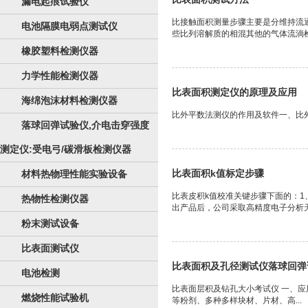
漏电起痕试验仪
比接触面积测量步骤主要是分维持流通
电池隔膜电弱点测试仪
些比列溶解质的相混其他的气体流淌检
橡胶塑料检测仪器
力学性能检测仪器
比表面积测定仪的原理及应用
海绵泡沫材料检测仪器
比外平数法测仪的作用及软件一、比外
落球回弹试验仪,介电击穿强度
测定仪:受电弓/碳滑板检测仪器
比表面积k值标定步骤
材料热物理性能实验设备
比表皮积k值校准关键步骤下面的：1
热物性检测仪器
出产品后，公司采取高精度电子分析天
粉末测试设备
比表面测试仪
比表面积及孔径测试仪落球回弹
电池检测
比表面层积及钻孔大小考试仪 一、
燃烧性能试验机
等粉剂、多种多样块材、片材、高...