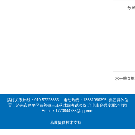
数
水平垂直燃
搞好关系热线：010-57223836 走动热线：13581986395 集团具体位
置：济南市昌平区百善镇王庄落球回弹试验仪,介电击穿强度测定仪园
Email：1770844735@qq.com
易展提供技术支持