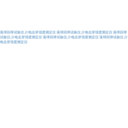
落球回弹试验仪,介电击穿强度测定仪
落球回弹试验仪,介电击穿强度测定仪
落球回弹
试验仪,介电击穿强度测定仪
落球回弹试验仪,介电击穿强度测定仪
落球回弹试验仪,介
电击穿强度测定仪