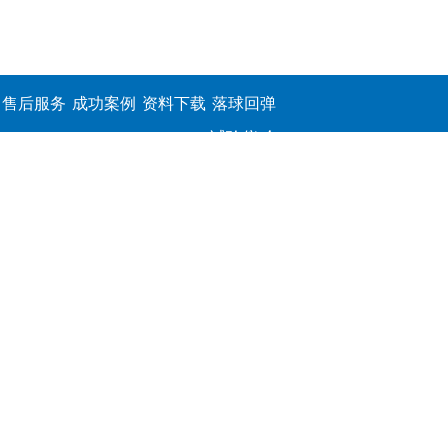
售后服务
成功案例
资料下载
落球回弹
试验仪,介
电击穿强
度测定仪