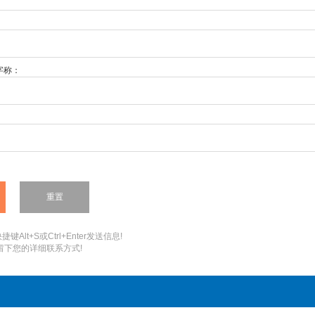
字称：
键Alt+S或Ctrl+Enter发送信息!
您留下您的详细联系方式!